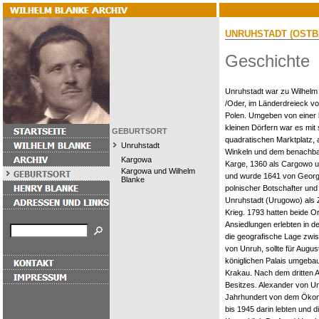
UNRUHSTADT (OST
Geschichte
Unruhstadt war zu Wilhelm 
/Oder, im Länderdreieck v
Polen. Umgeben von einer l
kleinen Dörfern war es m
GEBURTSORT
quadratischen Marktplatz, 
Unruhstadt
Winkeln und dem benachbar
Kargowa
Karge, 1360 als Cargowo ur
Kargowa und Wilhelm
und wurde 1641 von Georg
Blanke
polnischer Botschafter un
Unruhstadt (Urugowo) als Z
Krieg. 1793 hatten beide 
Ansiedlungen erlebten in d
die geografische Lage zwi
von Unruh, sollte für Augu
königlichen Palais umgeba
Krakau. Nach dem dritten A
Besitzes. Alexander von Un
Jahrhundert von dem Öko
bis 1945 darin lebten und d