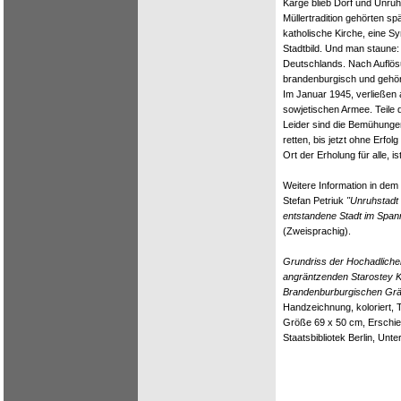
Karge blieb Dorf und Unruh
Müllertradition gehörten s
katholische Kirche, eine S
Stadtbild. Und man staune:
Deutschlands. Nach Auflö
brandenburgisch und gehör
Im Januar 1945, verließen
sowjetischen Armee. Teile 
Leider sind die Bemühungen
retten, bis jetzt ohne Erfo
Ort der Erholung für alle, is
Weitere Information in de
Stefan Petriuk
"Unruhstadt 
entstandene Stadt im Span
(Zweisprachig).
Grundriss der Hochadliche
angräntzenden Starostey K
Brandenburburgischen Grän
Handzeichnung, koloriert, Ti
Größe 69 x 50 cm, Erschi
Staatsbibliotek Berlin, Unte