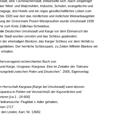
stadt, eine Tuchmacherstadt, entwickelte sich. Nach 200jähriger
päter Wind- und Walzmühlen, Industrie, Schulen, evangelische und
ynagoge, drei Hotels und ein reges gesellschaftliches Leben zum
 bis 1920 war dort das nördlichste und östlichste Weinanbaugebiet
sung der Grenzmark Posen-Westpreußen wurde Unruhstadt 1938
te zum Kreis Züllichau-Schwiebus.
 alle Deutschen Unruhstadt und Karge vor dem Einmarsch der
der Stadt wurden zerstört und das Schloss geplündert.
 der ehemaligen Besitzer, das Karger Schloss vor dem Verfall zu
lg geblieben. Der herrliche Schlosspark, zu Zeiten Wilhelm Blankes ein
t erhalten.
m hervorragend recherchierten Buch von
und Karge, Urugowa i Kargowa. Eine im Zeitalter der Toleranz
nungsfeld zwischen Polen und Deutschen".
2005, Eigenverlag
n Herrschaft Kargowa [Karge bei Unruhstadt] samt dessen
opanica in Pohlen mit Verzeichnüß der Kayserlichen und
tzen [ca 1 : 18 600]
.
telkartusche: Flugblatt v. Adler gehalten,
enen 1717.
r den Linden, Kart. Nr. 13682.