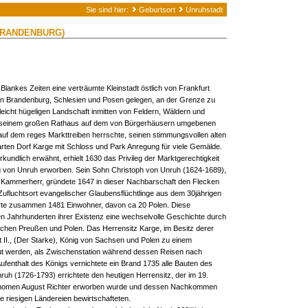
Sie sind hier:
Geburtsort
Unruhstadt
BRANDENBURG)
Blankes Zeiten eine verträumte Kleinstadt östlich von Frankfurt
on Brandenburg, Schlesien und Posen gelegen, an der Grenze zu
eicht hügeligen Landschaft inmitten von Feldern, Wäldern und
it seinem großen Rathaus auf dem von Bürgerhäusern umgebenen
auf dem reges Markttreiben herrschte, seinen stimmungsvollen alten
ten Dorf Karge mit Schloss und Park Anregung für viele Gemälde.
kundlich erwähnt, erhielt 1630 das Privileg der Marktgerechtigkeit
 von Unruh erworben. Sein Sohn Christoph von Unruh (1624-1689),
d Kammerherr, gründete 1647 in dieser Nachbarschaft den Flecken
ufluchtsort evangelischer Glaubensflüchtlinge aus dem 30jährigen
Orte zusammen 1481 Einwohner, davon ca 20 Polen. Diese
en Jahrhunderten ihrer Existenz eine wechselvolle Geschichte durch
schen Preußen und Polen. Das Herrensitz Karge, im Besitz derer
st II., (Der Starke), König von Sachsen und Polen zu einem
ut werden, als Zwischenstation während dessen Reisen nach
ufenthalt des Königs vernichtete ein Brand 1735 alle Bauten des
ruh (1726-1793) errichtete den heutigen Herrensitz, der im 19.
nomen August Richter erworben wurde und dessen Nachkommen
ie riesigen Ländereien bewirtschafteten.